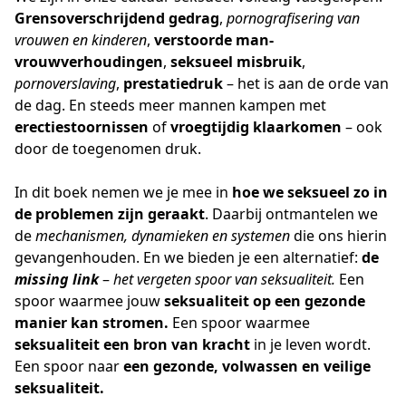
Grensoverschrijdend gedrag
, 
pornografisering van 
vrouwen en kinderen
, 
verstoorde man-
vrouwverhoudingen
, 
seksueel misbruik
, 
pornoverslaving
, 
prestatiedruk
 – het is aan de orde van 
de dag. En steeds meer mannen kampen met 
erectiestoornissen
 of 
vroegtijdig klaarkomen
 – ook 
door de toegenomen druk.
In dit boek nemen we je mee in 
hoe we seksueel zo in 
de problemen zijn geraakt
. Daarbij ontmantelen we 
de 
mechanismen, dynamieken en systemen
 die ons hierin 
gevangenhouden. En we bieden je een alternatief: 
de 
missing link
 – 
het vergeten spoor van seksualiteit.
 Een 
spoor waarmee jouw 
seksualiteit op een gezonde 
manier kan stromen.
 Een spoor waarmee 
seksualiteit een bron van kracht
 in je leven wordt. 
Een spoor naar 
een gezonde, volwassen en veilige 
seksualiteit.