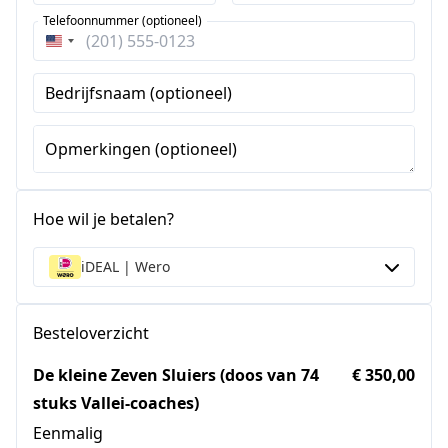
Telefoonnummer (optioneel)
Verenigde
Staten
Bedrijfsnaam (optioneel)
+1
Opmerkingen (optioneel)
Hoe wil je betalen?
iDEAL | Wero
Besteloverzicht
De kleine Zeven Sluiers (doos van 74
€ 350,00
stuks Vallei-coaches)
Eenmalig